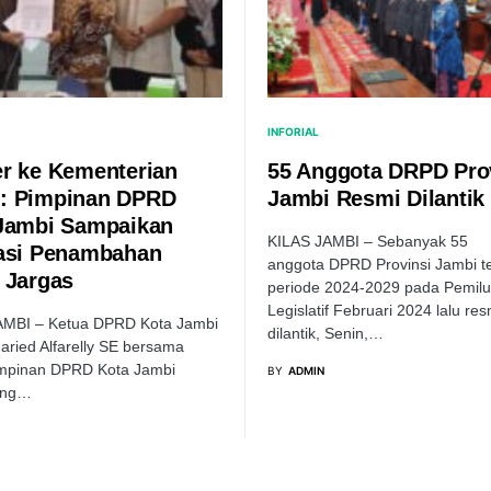
INFORIAL
r ke Kementerian
55 Anggota DRPD Pro
: Pimpinan DPRD
Jambi Resmi Dilantik
Jambi Sampaikan
KILAS JAMBI – Sebanyak 55
asi Penambahan
anggota DPRD Provinsi Jambi te
 Jargas
periode 2024-2029 pada Pemilu
Legislatif Februari 2024 lalu res
AMBI – Ketua DPRD Kota Jambi
dilantik, Senin,…
ried Alfarelly SE bersama
impinan DPRD Kota Jambi
BY
ADMIN
ung…