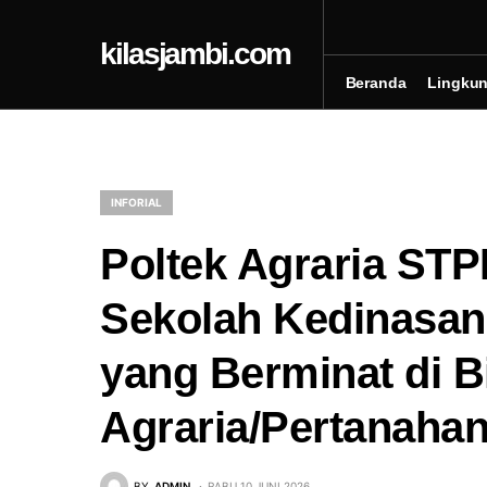
kilasjambi.com
Beranda
Lingku
INFORIAL
Poltek Agraria ST
Sekolah Kedinasan
yang Berminat di 
Agraria/Pertanaha
BY
ADMIN
RABU 10 JUNI 2026