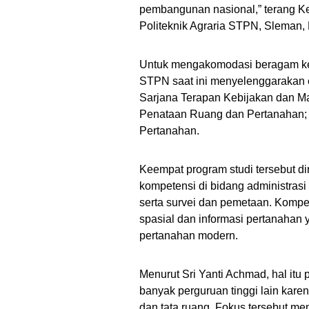
pembangunan nasional,” terang Ke
Politeknik Agraria STPN, Sleman, 
Untuk mengakomodasi beragam kebu
STPN saat ini menyelenggarakan e
Sarjana Terapan Kebijakan dan M
Penataan Ruang dan Pertanahan; 
Pertanahan.
Keempat program studi tersebut d
kompetensi di bidang administras
serta survei dan pemetaan. Komp
spasial dan informasi pertanahan
pertanahan modern.
Menurut Sri Yanti Achmad, hal it
banyak perguruan tinggi lain kare
dan tata ruang. Fokus tersebut m