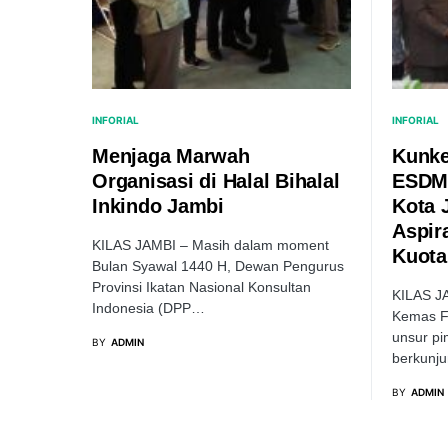
INFORIAL
INFORIAL
Menjaga Marwah
Kunke
Organisasi di Halal Bihalal
ESDM
Inkindo Jambi
Kota 
Aspir
KILAS JAMBI – Masih dalam moment
Kuota
Bulan Syawal 1440 H, Dewan Pengurus
Provinsi Ikatan Nasional Konsultan
KILAS J
Indonesia (DPP…
Kemas Fa
unsur p
BY
ADMIN
berkunj
BY
ADMIN