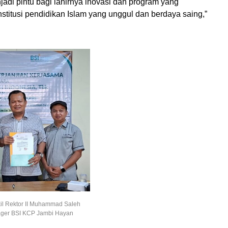
jadi pintu bagi lahirnya inovasi dan program yang
titusi pendidikan Islam yang unggul dan berdaya saing,”
kil Rektor II Muhammad Saleh
ager BSI KCP Jambi Hayan