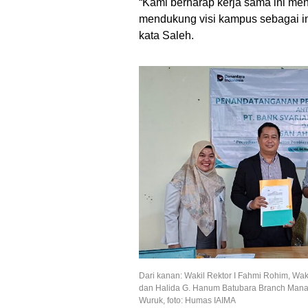
“Kami berharap kerja sama ini men
mendukung visi kampus sebagai ins
kata Saleh.
Dari kanan: Wakil Rektor I Fahmi Rohim, Wa
dan Halida G. Hanum Batubara Branch Man
Wuruk, foto: Humas IAIMA