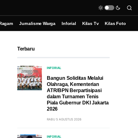
Ragam
Jurnalisme Warga
Inforial
Kilas Tv
Kilas Foto
Terbaru
INFORIAL
Bangun Soliditas Melalui
Olahraga, Kementerian
ATR/BPN Berpartisipasi
dalam Turnamen Tenis
Piala Gubernur DKI Jakarta
2026
RABU 5 AGUSTUS 2026
INFORIAL