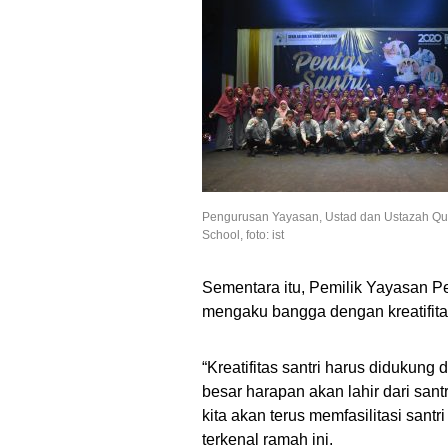
Pengurusan Yayasan, Ustad dan Ustazah Q
School, foto: ist
Sementara itu, Pemilik Yayasan P
mengaku bangga dengan kreatifitas
“Kreatifitas santri harus didukung 
besar harapan akan lahir dari san
kita akan terus memfasilitasi san
terkenal ramah ini.