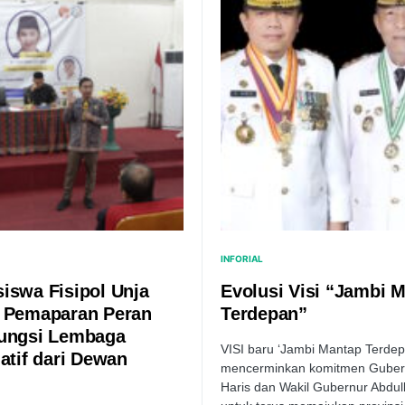
INFORIAL
iswa Fisipol Unja
Evolusi Visi “Jambi 
 Pemaparan Peran
Terdepan”
ungsi Lembaga
VISI baru ‘Jambi Mantap Terdep
latif dari Dewan
mencerminkan komitmen Gubern
i
Haris dan Wakil Gubernur Abdul