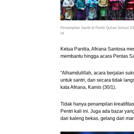
Penampilan Santri di Pentri Quhas School 202
ist
Ketua Panitia, Afriana Santosa m
membantu hingga acara Pentas San
“Alhamdulillah, acara berjalan suk
untuk santri, dan secara tidak lang
kata Afriana, Kamis (30/1).
Tidak hanya penampilan kreatifita
Pentri kali ini. Juga ada bazar yan
dari kaleng bekas, gelang dari man