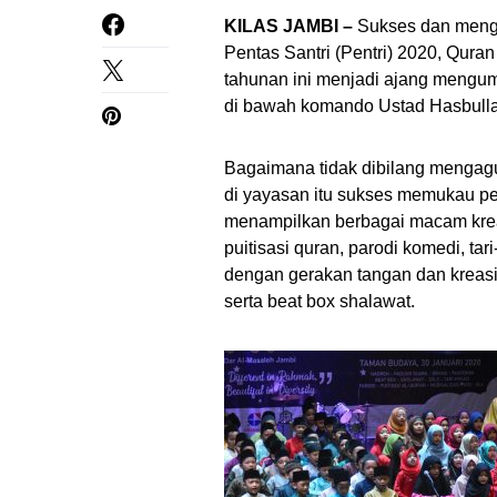
KILAS JAMBI –
Sukses dan menga
Pentas Santri (Pentri) 2020, Qura
tahunan ini menjadi ajang mengump
di bawah komando Ustad Hasbull
Bagaimana tidak dibilang mengag
di yayasan itu sukses memukau pen
menampilkan berbagai macam kreasi
puitisasi quran, parodi komedi, ta
dengan gerakan tangan dan kreasi
serta beat box shalawat.