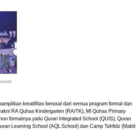
asaleh,
nampilkan kreatifitas berasal dari semua program formal dan
 yakni RA Quhas Kindergarten (RA/TK), MI Quhas Primary
non formalnya yaitu Quran Integrated School (QUIS), Quran
-Quran Learning School (AQL School) dan Camp Tahfidz (Mabit