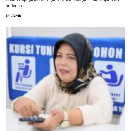
audenso…
BY
ADMIN