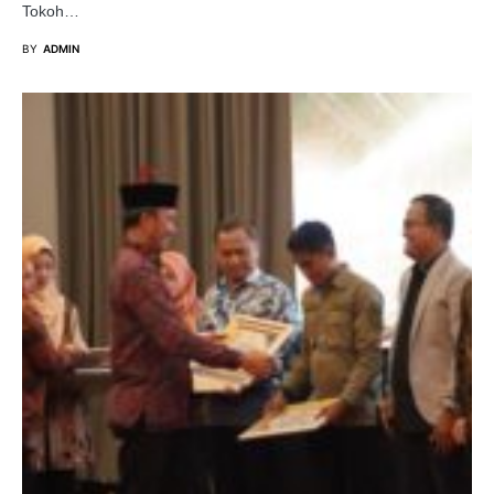
Tokoh…
BY
ADMIN