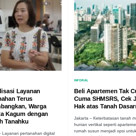
INFORIAL
alisasi Layanan
Beli Apartemen Tak 
nahan Terus
Cuma SHMSRS, Cek 
bangkan, Warga
Hak atas Tanah Dasar
ta Kagum dengan
Jakarta – Keterbatasan tanah 
h Tanahku
hunian vertikal seperti apartem
rumah susun menjadi opsi untuk 
– Layanan pertanahan digital