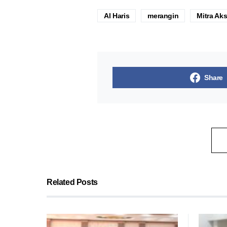
Al Haris
merangin
Mitra Ak
Share
Related Posts