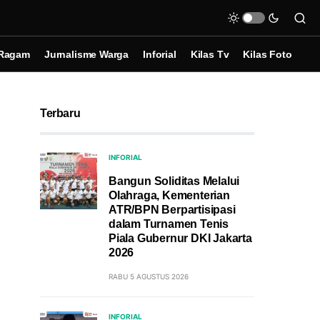
Ragam
Jurnalisme Warga
Inforial
Kilas Tv
Kilas Foto
Terbaru
INFORIAL
Bangun Soliditas Melalui
Olahraga, Kementerian
ATR/BPN Berpartisipasi
dalam Turnamen Tenis
Piala Gubernur DKI Jakarta
2026
RABU 5 AGUSTUS 2026
INFORIAL