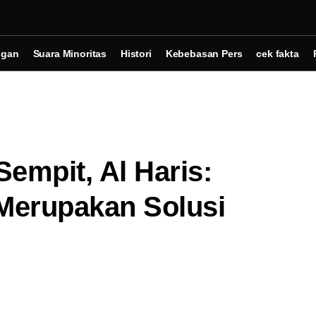
ngan
Suara Minoritas
Histori
Kebebasan Pers
cek fakta
empit, Al Haris:
 Merupakan Solusi