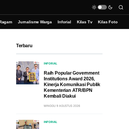
Ragam
Jurnalisme Warga
Inforial
Kilas Tv
Kilas Foto
Terbaru
INFORIAL
Raih Popular Government
Institutions Award 2026,
Kinerja Komunikasi Publik
Kementerian ATR/BPN
Kembali Diakui
MINGGU 9 AGUSTUS 2026
INFORIAL