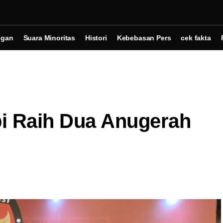
ngan
Suara Minoritas
Histori
Kebebasan Pers
cek fakta
i Raih Dua Anugerah