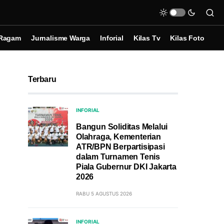
Ragam
Jurnalisme Warga
Inforial
Kilas Tv
Kilas Foto
Terbaru
INFORIAL
Bangun Soliditas Melalui
Olahraga, Kementerian
ATR/BPN Berpartisipasi
dalam Turnamen Tenis
Piala Gubernur DKI Jakarta
2026
RABU 5 AGUSTUS 2026
INFORIAL