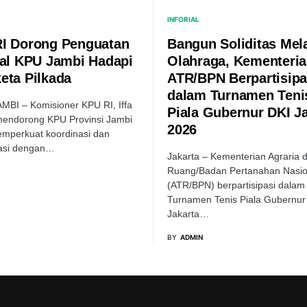
INFORIAL
I Dorong Penguatan
Bangun Soliditas Mela
nal KPU Jambi Hadapi
Olahraga, Kementeri
eta Pilkada
ATR/BPN Berpartisipa
dalam Turnamen Teni
MBI – Komisioner KPU RI, Iffa
Piala Gubernur DKI J
mendorong KPU Provinsi Jambi
2026
mperkuat koordinasi dan
dasi dengan…
Jakarta – Kementerian Agraria 
Ruang/Badan Pertanahan Nasio
(ATR/BPN) berpartisipasi dalam
Turnamen Tenis Piala Gubernur
Jakarta…
BY
ADMIN