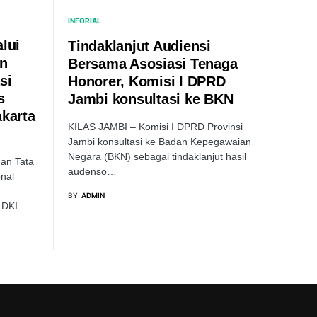
INFORIAL
lui
Tindaklanjut Audiensi
an
Bersama Asosiasi Tenaga
si
Honorer, Komisi I DPRD
s
Jambi konsultasi ke BKN
akarta
KILAS JAMBI – Komisi I DPRD Provinsi
Jambi konsultasi ke Badan Kepegawaian
Negara (BKN) sebagai tindaklanjut hasil
dan Tata
audenso…
nal
BY
ADMIN
 DKI