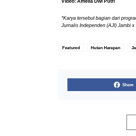
Video: Amelia Dwi Putri
*Karya tersebut bagian dari progr
Jurnalis Independen (AJI) Jambi 
Featured
Hutan Harapan
J
Share