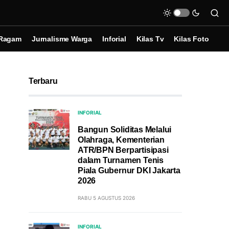
Ragam
Jurnalisme Warga
Inforial
Kilas Tv
Kilas Foto
Terbaru
INFORIAL
Bangun Soliditas Melalui
Olahraga, Kementerian
ATR/BPN Berpartisipasi
dalam Turnamen Tenis
Piala Gubernur DKI Jakarta
2026
RABU 5 AGUSTUS 2026
INFORIAL