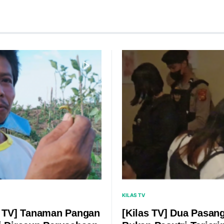
KILAS TV
s TV] Tanaman Pangan
[Kilas TV] Dua Pasan