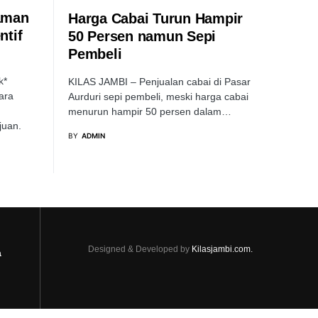
caman
Harga Cabai Turun Hampir
ntif
50 Persen namun Sepi
Pembeli
k*
KILAS JAMBI – Penjualan cabai di Pasar
ara
Aurduri sepi pembeli, meski harga cabai
menurun hampir 50 persen dalam…
juan.
BY
ADMIN
Designed & Developed by
Kilasjambi.com.
a