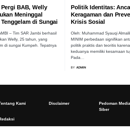
 Pergi BAB, Welly
Politik Identitas: An
ukan Meninggal
Keragaman dan Preve
 Tenggelam di Sungai
Krisis Sosial
MBI – Tim SAR Jambi berhasil
Oleh: Muhammad Syauqi Almali
an Welly, 25 tahun, yang
MINIM perbedaan signifikan ant
m di sungai Kumpeh. Tepatnya
politik praktis dan teoritis karena
keduanya memiliki kesamaan tu
Pada…
BY
ADMIN
Tentang Kami
Disclaimer
Pedoman Medi
Siber
Redaksi