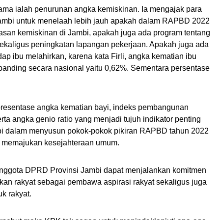
ertama ialah penurunan angka kemiskinan. Ia mengajak para
mbi untuk menelaah lebih jauh apakah dalam RAPBD 2022
san kemiskinan di Jambi, apakah juga ada program tentang
kaligus peningkatan lapangan pekerjaan. Apakah juga ada
ap ibu melahirkan, karena kata Firli, angka kematian ibu
dibanding secara nasional yaitu 0,62%. Sementara persentase
presentase angka kematian bayi, indeks pembangunan
ta angka genio ratio yang menjadi tujuh indikator penting
bi dalam menyusun pokok-pokok pikiran RAPBD tahun 2022
tu memajukan kesejahteraan umum.
ap anggota DPRD Provinsi Jambi dapat menjalankan komitmen
kan rakyat sebagai pembawa aspirasi rakyat sekaligus juga
k rakyat.