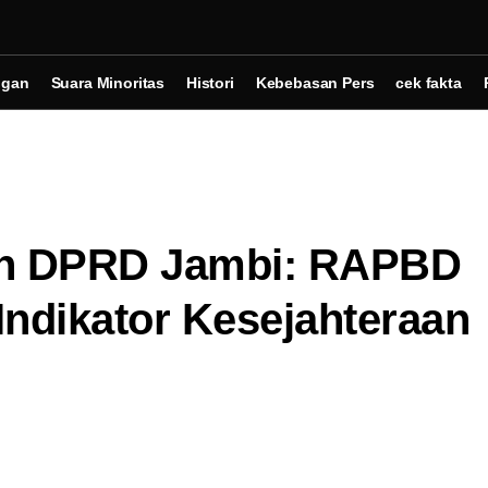
ngan
Suara Minoritas
Histori
Kebebasan Pers
cek fakta
an DPRD Jambi: RAPBD
ndikator Kesejahteraan