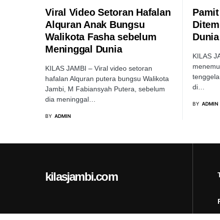
Viral Video Setoran Hafalan
Pamit
Alquran Anak Bungsu
Ditem
Walikota Fasha sebelum
Dunia
Meninggal Dunia
KILAS JA
menemuk
KILAS JAMBI – Viral video setoran
tenggela
hafalan Alquran putera bungsu Walikota
di…
Jambi, M Fabiansyah Putera, sebelum
dia meninggal…
BY
ADMIN
BY
ADMIN
kilasjambi.com