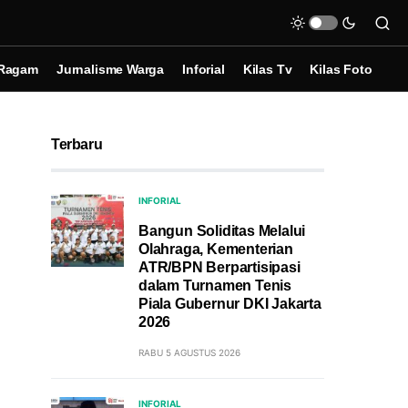
Ragam
Jurnalisme Warga
Inforial
Kilas Tv
Kilas Foto
Terbaru
INFORIAL
Bangun Soliditas Melalui
Olahraga, Kementerian
ATR/BPN Berpartisipasi
dalam Turnamen Tenis
Piala Gubernur DKI Jakarta
2026
RABU 5 AGUSTUS 2026
INFORIAL