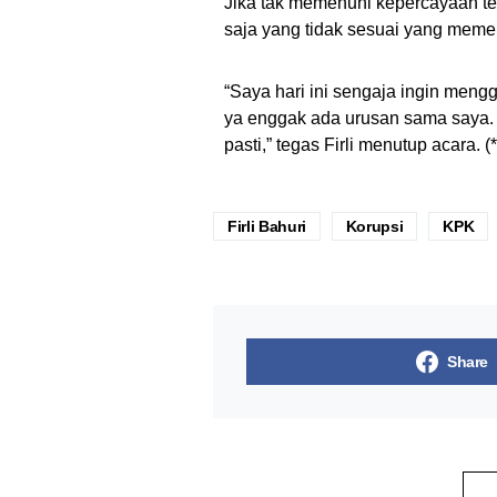
Jika tak memenuhi kepercayaan te
saja yang tidak sesuai yang memen
“Saya hari ini sengaja ingin men
ya enggak ada urusan sama saya. T
pasti,” tegas Firli menutup acara. (*
Firli Bahuri
Korupsi
KPK
Share