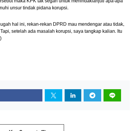
rsebut maka KPK tak segan untuk menindaklanjuti apa-apa
uhi unsur tindak pidana korupsi.
ggugah hal ini, rekan-rekan DPRD mau mendengar atau tidak,
api, setelah ada masalah korupsi, saya tangkap kalian. Itu
)