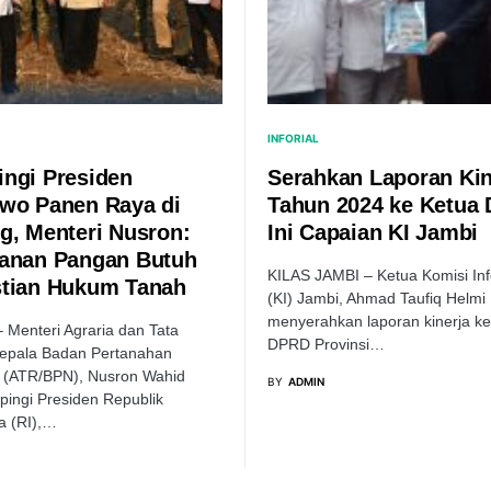
INFORIAL
ngi Presiden
Serahkan Laporan Kin
wo Panen Raya di
Tahun 2024 ke Ketua
g, Menteri Nusron:
Ini Capaian KI Jambi
anan Pangan Butuh
KILAS JAMBI – Ketua Komisi In
tian Hukum Tanah
(KI) Jambi, Ahmad Taufiq Helmi
menyerahkan laporan kinerja k
 Menteri Agraria dan Tata
DPRD Provinsi…
epala Badan Pertanahan
l (ATR/BPN), Nusron Wahid
BY
ADMIN
ingi Presiden Republik
a (RI),…