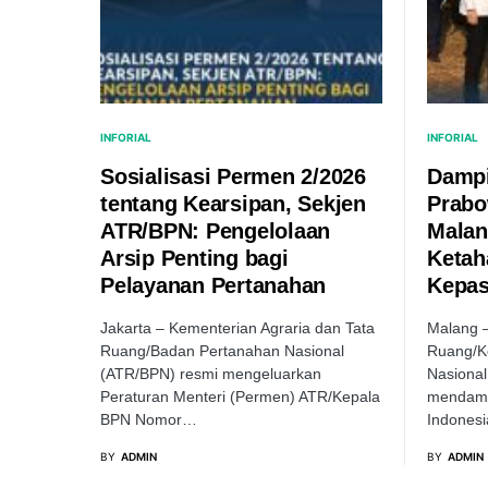
INFORIAL
INFORIAL
Sosialisasi Permen 2/2026
Dampi
tentang Kearsipan, Sekjen
Prabo
ATR/BPN: Pengelolaan
Malan
Arsip Penting bagi
Ketah
Pelayanan Pertanahan
Kepas
Jakarta – Kementerian Agraria dan Tata
Malang –
Ruang/Badan Pertanahan Nasional
Ruang/K
(ATR/BPN) resmi mengeluarkan
Nasiona
Peraturan Menteri (Permen) ATR/Kepala
mendamp
BPN Nomor…
Indonesi
BY
ADMIN
BY
ADMIN