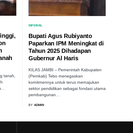
INFORIAL
inggi,
Bupati Agus Rubiyanto
on
Paparkan IPM Meningkat di
n
Tahun 2025 Dihadapan
Tanah
Gubernur Al Haris
KILAS JAMBI – Pemerintah Kabupaten
g tanah,
(Pemkab) Tebo menegaskan
ah
komitmennya untuk terus memajukan
ta…
sektor pendidikan sebagai fondasi utama
pembangunan…
BY
ADMIN