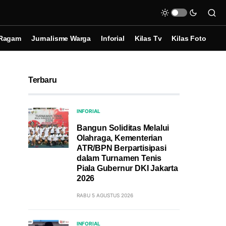
Ragam
Jurnalisme Warga
Inforial
Kilas Tv
Kilas Foto
Terbaru
INFORIAL
Bangun Soliditas Melalui
Olahraga, Kementerian
ATR/BPN Berpartisipasi
dalam Turnamen Tenis
Piala Gubernur DKI Jakarta
2026
RABU 5 AGUSTUS 2026
INFORIAL