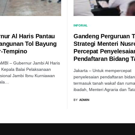
INFORIAL
nur Al Haris Pantau
Gandeng Perguruan T
ngunan Tol Bayung
Strategi Menteri Nusr
r-Tempino
Percepat Penyelesaia
Pendaftaran Bidang 
MBI – Gubernur Jambi Al Haris
 Kepala Balai Pelaksanaan
Jakarta – Untuk mempercepat
sional Jambi Ibnu Kurniawan
penyelesaian pendaftaran bidan
ala…
termasuk tanah wakaf dan rum
ibadah, Menteri Agraria dan Ta
BY
ADMIN