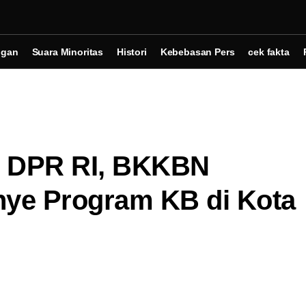
ngan
Suara Minoritas
Histori
Kebebasan Pers
cek fakta
X DPR RI, BKKBN
ye Program KB di Kota