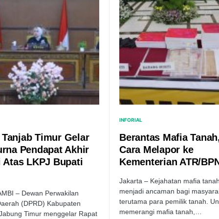
INFORIAL
Tanjab Timur Gelar
Berantas Mafia Tanah,
urna Pendapat Akhir
Cara Melapor ke
i Atas LKPJ Bupati
Kementerian ATR/BP
​Jakarta – Kejahatan mafia tana
menjadi ancaman bagi masyara
AMBI – Dewan Perwakilan
terutama para pemilik tanah. Un
Daerah (DPRD) Kabupaten
memerangi mafia tanah,…
 Jabung Timur menggelar Rapat