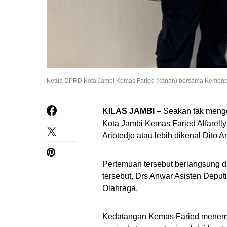
Ketua DPRD Kota Jambi Kemas Faried (kanan) bersama Kemenpora
KILAS JAMBI –
Seakan tak menge
Kota Jambi Kemas Faried Alfarel
Ariotedjo atau lebih dikenal Dito A
Pertemuan tersebut berlangsung d
tersebut, Drs Anwar Asisten Deputi
Olahraga.
Kedatangan Kemas Faried menemui