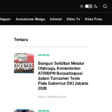
Ragam
Jurnalisme Warga
Inforial
Kilas Tv
Kilas Foto
Terbaru
INFORIAL
Bangun Soliditas Melalui
Olahraga, Kementerian
ATR/BPN Berpartisipasi
dalam Turnamen Tenis
Piala Gubernur DKI Jakarta
2026
RABU 5 AGUSTUS 2026
INFORIAL