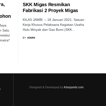
ra,
SKK Migas Resmikan
Fabrikasi 2 Proyek Migas
Pohon
KILAS JAMBI – 18 Januari 2021. Satuan
Kerja Khusus Pelaksana Kegiatan Usaha
Jaya
Hulu Minyak dan Gas Bumi (SKK…
m Satu
melalui
BY
ADMIN
matra*.
Designed & Developed by
Kilasjambi.com.
a