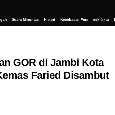
ngan
Suara Minoritas
Histori
Kebebasan Pers
cek fakta
n GOR di Jambi Kota
Kemas Faried Disambut