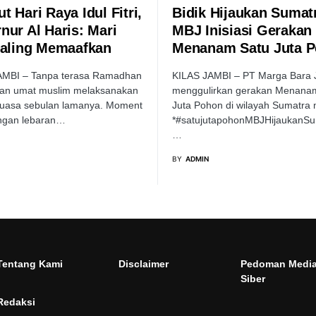
 Hari Raya Idul Fitri,
Bidik Hijaukan Sumat
nur Al Haris: Mari
MBJ Inisiasi Gerakan
Saling Memaafkan
Menanam Satu Juta 
AMBI – Tanpa terasa Ramadhan
KILAS JAMBI – PT Marga Bara 
dan umat muslim melaksanakan
menggulirkan gerakan Menana
puasa sebulan lamanya. Moment
Juta Pohon di wilayah Sumatra 
gan lebaran…
*#satujutapohonMBJHijaukanSu
…
BY
ADMIN
Tentang Kami
Disclaimer
Pedoman Medi
Siber
Redaksi