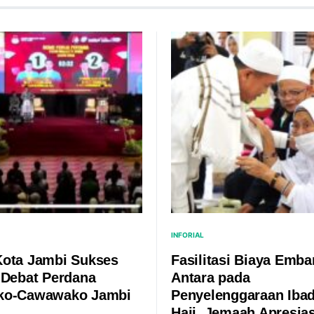
INFORIAL
ota Jambi Sukses
Fasilitasi Biaya Emba
 Debat Perdana
Antara pada
ko-Cawawako Jambi
Penyelenggaraan Iba
Haji, Jemaah Apresias