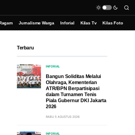
Ragam
Jurnalisme Warga
Inforial
Kilas Tv
Kilas Foto
Terbaru
INFORIAL
Bangun Soliditas Melalui
Olahraga, Kementerian
ATR/BPN Berpartisipasi
dalam Turnamen Tenis
Piala Gubernur DKI Jakarta
2026
RABU 5 AGUSTUS 2026
INFORIAL