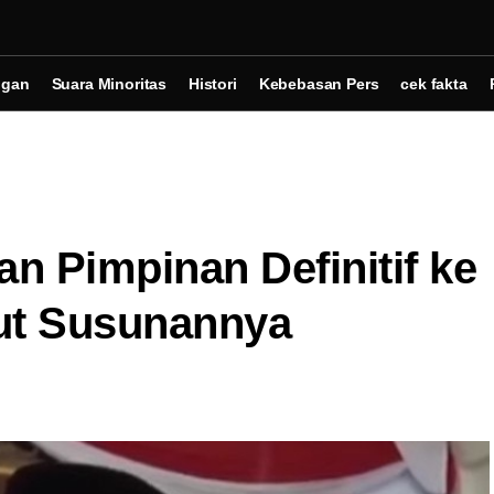
ngan
Suara Minoritas
Histori
Kebebasan Pers
cek fakta
 Pimpinan Definitif ke
ut Susunannya