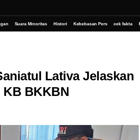
ngan
Suara Minoritas
Histori
Kebebasan Pers
cek fakta
aniatul Lativa Jelaskan
m KB BKKBN