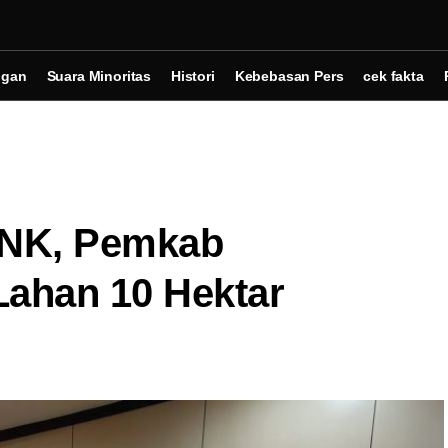
ngan
Suara Minoritas
Histori
Kebebasan Pers
cek fakta
NNK, Pemkab
Lahan 10 Hektar