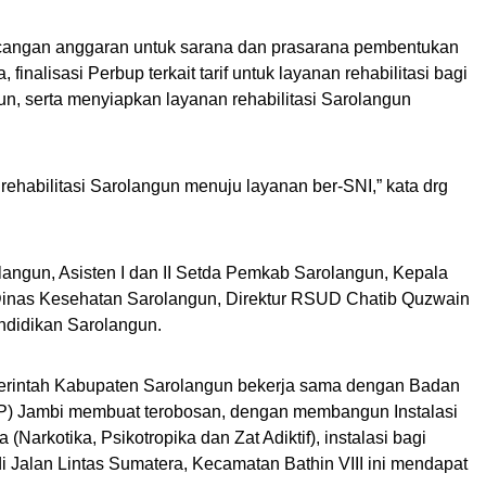
cangan anggaran untuk sarana dan prasarana pembentukan
inalisasi Perbup terkait tarif untuk layanan rehabilitasi bagi
n, serta menyiapkan layanan rehabilitasi Sarolangun
ehabilitasi Sarolangun menuju layanan ber-SNI,” kata drg
olangun, Asisten I dan II Setda Pemkab Sarolangun, Kepala
inas Kesehatan Sarolangun, Direktur RSUD Chatib Quzwain
ndidikan Sarolangun.
erintah Kabupaten Sarolangun bekerja sama dengan Badan
NP) Jambi membuat terobosan, dengan membangun Instalasi
Narkotika, Psikotropika dan Zat Adiktif), instalasi bagi
 Jalan Lintas Sumatera, Kecamatan Bathin VIII ini mendapat