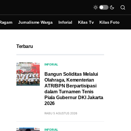
Ragam
Jurnalisme Warga
Inforial
Kilas Tv
Kilas Foto
Terbaru
INFORIAL
Bangun Soliditas Melalui
Olahraga, Kementerian
ATR/BPN Berpartisipasi
dalam Turnamen Tenis
Piala Gubernur DKI Jakarta
2026
RABU 5 AGUSTUS 2026
INFORIAL