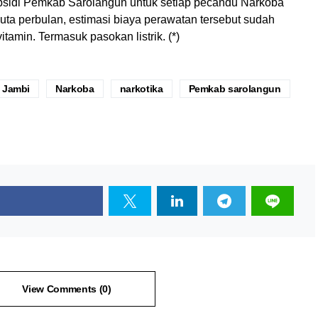
bsidi Pemkab Sarolangun untuk setiap pecandu Narkoba
juta perbulan, estimasi biaya perawatan tersebut sudah
tamin. Termasuk pasokan listrik. (*)
 Jambi
Narkoba
narkotika
Pemkab sarolangun
View Comments (0)