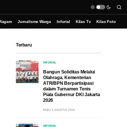
Ragam
Jurnalisme Warga
Inforial
Kilas Tv
Kilas Foto
Terbaru
INFORIAL
Bangun Soliditas Melalui
Olahraga, Kementerian
ATR/BPN Berpartisipasi
dalam Turnamen Tenis
Piala Gubernur DKI Jakarta
2026
RABU 5 AGUSTUS 2026
INFORIAL