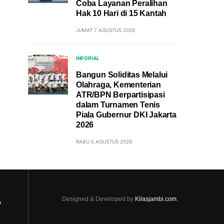
Coba Layanan Peralihan
Hak 10 Hari di 15 Kantah
JUMAT 7 AGUSTUS 2026
INFORIAL
Bangun Soliditas Melalui
Olahraga, Kementerian
ATR/BPN Berpartisipasi
dalam Turnamen Tenis
Piala Gubernur DKI Jakarta
2026
RABU 5 AGUSTUS 2026
Designed & Developed by
Kilasjambi.com.
a