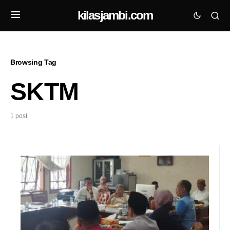
kilasjambi.com
Browsing Tag
SKTM
1 post