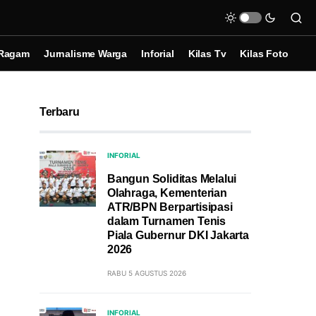
Ragam
Jurnalisme Warga
Inforial
Kilas Tv
Kilas Foto
Terbaru
INFORIAL
Bangun Soliditas Melalui
Olahraga, Kementerian
ATR/BPN Berpartisipasi
dalam Turnamen Tenis
Piala Gubernur DKI Jakarta
2026
RABU 5 AGUSTUS 2026
INFORIAL