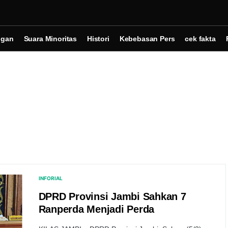
ngan
Suara Minoritas
Histori
Kebebasan Pers
cek fakta
INFORIAL
DPRD Provinsi Jambi Sahkan 7
Ranperda Menjadi Perda