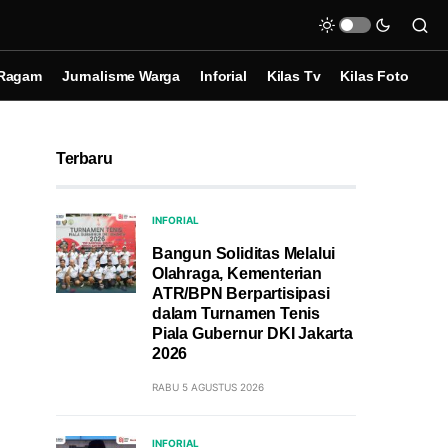
Ragam
Jurnalisme Warga
Inforial
Kilas Tv
Kilas Foto
Terbaru
INFORIAL
Bangun Soliditas Melalui
Olahraga, Kementerian
ATR/BPN Berpartisipasi
dalam Turnamen Tenis
Piala Gubernur DKI Jakarta
2026
RABU 5 AGUSTUS 2026
INFORIAL