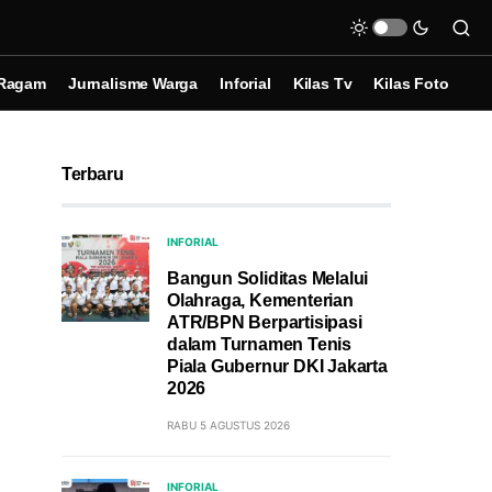
Ragam
Jurnalisme Warga
Inforial
Kilas Tv
Kilas Foto
Terbaru
INFORIAL
Bangun Soliditas Melalui
Olahraga, Kementerian
ATR/BPN Berpartisipasi
dalam Turnamen Tenis
Piala Gubernur DKI Jakarta
2026
RABU 5 AGUSTUS 2026
INFORIAL