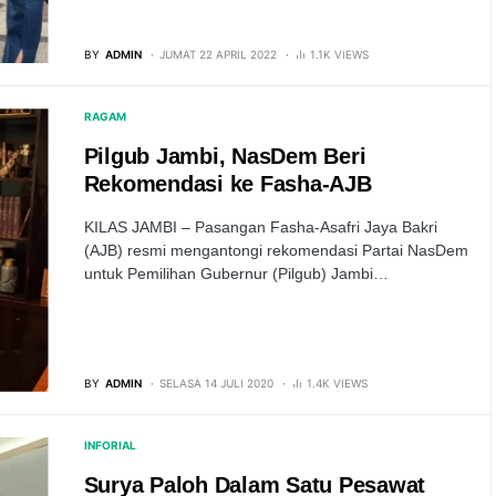
BY
ADMIN
JUMAT 22 APRIL 2022
1.1K VIEWS
RAGAM
Pilgub Jambi, NasDem Beri
Rekomendasi ke Fasha-AJB
KILAS JAMBI – Pasangan Fasha-Asafri Jaya Bakri
(AJB) resmi mengantongi rekomendasi Partai NasDem
untuk Pemilihan Gubernur (Pilgub) Jambi…
BY
ADMIN
SELASA 14 JULI 2020
1.4K VIEWS
INFORIAL
Surya Paloh Dalam Satu Pesawat