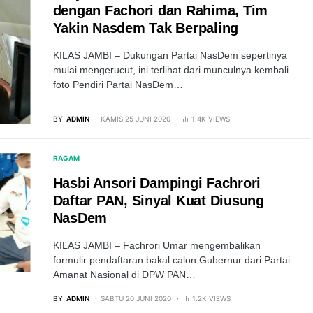
dengan Fachori dan Rahima, Tim
Yakin Nasdem Tak Berpaling
KILAS JAMBI – Dukungan Partai NasDem sepertinya
mulai mengerucut, ini terlihat dari munculnya kembali
foto Pendiri Partai NasDem…
BY
ADMIN
KAMIS 25 JUNI 2020
1.4K VIEWS
RAGAM
Hasbi Ansori Dampingi Fachrori
Daftar PAN, Sinyal Kuat Diusung
NasDem
KILAS JAMBI – Fachrori Umar mengembalikan
formulir pendaftaran bakal calon Gubernur dari Partai
Amanat Nasional di DPW PAN…
BY
ADMIN
SABTU 20 JUNI 2020
1.2K VIEWS