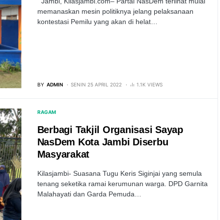
Jambi, Kilasjambi.com– Partai NasDem terlihat mulai
memanaskan mesin politiknya jelang pelaksanaan
kontestasi Pemilu yang akan di helat…
BY
ADMIN
SENIN 25 APRIL 2022
1.1K VIEWS
RAGAM
Berbagi Takjil Organisasi Sayap
NasDem Kota Jambi Diserbu
Masyarakat
Kilasjambi- Suasana Tugu Keris Siginjai yang semula
tenang seketika ramai kerumunan warga. DPD Garnita
Malahayati dan Garda Pemuda…