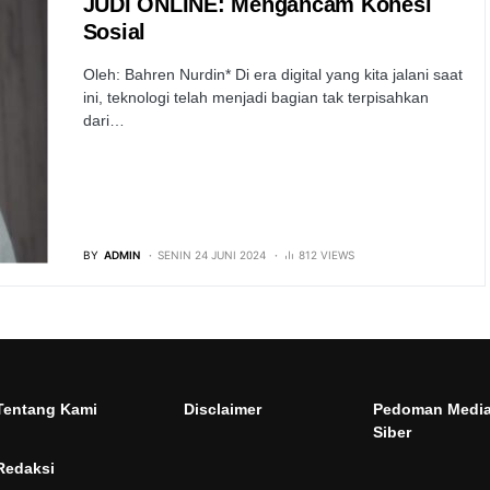
JUDI ONLINE: Mengancam Kohesi
Sosial
Oleh: Bahren Nurdin* Di era digital yang kita jalani saat
ini, teknologi telah menjadi bagian tak terpisahkan
dari…
BY
ADMIN
SENIN 24 JUNI 2024
812 VIEWS
Tentang Kami
Disclaimer
Pedoman Medi
Siber
Redaksi