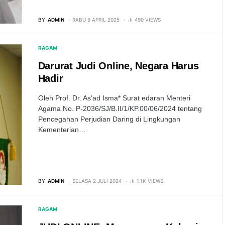
BY
ADMIN
RABU 9 APRIL 2025
490 VIEWS
RAGAM
Darurat Judi Online, Negara Harus
Hadir
Oleh Prof. Dr. As’ad Isma* Surat edaran Menteri
Agama No. P-2036/SJ/B.II/1/KP.00/06/2024 tentang
Pencegahan Perjudian Daring di Lingkungan
Kementerian…
BY
ADMIN
SELASA 2 JULI 2024
1.1K VIEWS
RAGAM