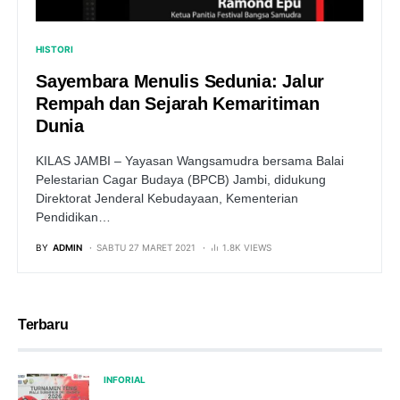
HISTORI
Sayembara Menulis Sedunia: Jalur
Rempah dan Sejarah Kemaritiman
Dunia
KILAS JAMBI – Yayasan Wangsamudra bersama Balai
Pelestarian Cagar Budaya (BPCB) Jambi, didukung
Direktorat Jenderal Kebudayaan, Kementerian
Pendidikan…
BY
ADMIN
SABTU 27 MARET 2021
1.8K VIEWS
Terbaru
INFORIAL