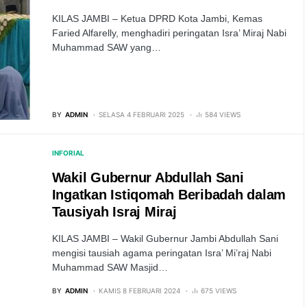
KILAS JAMBI – Ketua DPRD Kota Jambi, Kemas
Faried Alfarelly, menghadiri peringatan Isra’ Miraj Nabi
Muhammad SAW yang…
BY
ADMIN
SELASA 4 FEBRUARI 2025
584 VIEWS
INFORIAL
Wakil Gubernur Abdullah Sani
Ingatkan Istiqomah Beribadah dalam
Tausiyah Israj Miraj
KILAS JAMBI – Wakil Gubernur Jambi Abdullah Sani
mengisi tausiah agama peringatan Isra’ Mi’raj Nabi
Muhammad SAW Masjid…
BY
ADMIN
KAMIS 8 FEBRUARI 2024
675 VIEWS