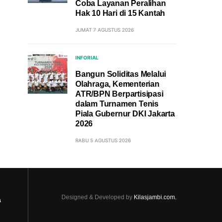
Coba Layanan Peralihan
Hak 10 Hari di 15 Kantah
JUMAT 7 AGUSTUS 2026
INFORIAL
Bangun Soliditas Melalui
Olahraga, Kementerian
ATR/BPN Berpartisipasi
dalam Turnamen Tenis
Piala Gubernur DKI Jakarta
2026
RABU 5 AGUSTUS 2026
Designed & Developed by
Kilasjambi.com.
a