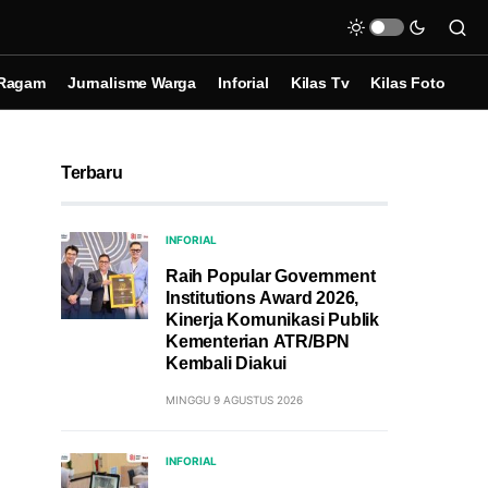
Ragam
Jurnalisme Warga
Inforial
Kilas Tv
Kilas Foto
Terbaru
INFORIAL
Raih Popular Government
Institutions Award 2026,
Kinerja Komunikasi Publik
Kementerian ATR/BPN
Kembali Diakui
MINGGU 9 AGUSTUS 2026
INFORIAL