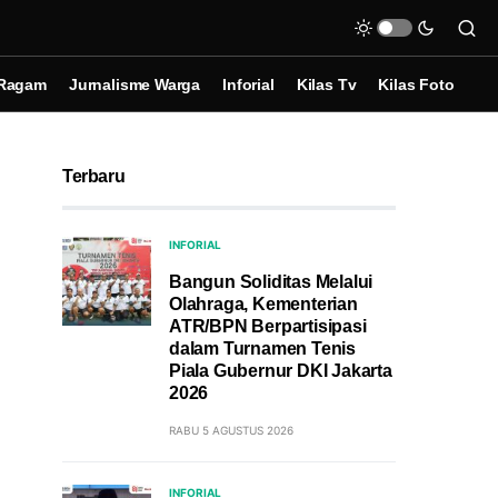
Ragam
Jurnalisme Warga
Inforial
Kilas Tv
Kilas Foto
Terbaru
INFORIAL
Bangun Soliditas Melalui
Olahraga, Kementerian
ATR/BPN Berpartisipasi
dalam Turnamen Tenis
Piala Gubernur DKI Jakarta
2026
RABU 5 AGUSTUS 2026
INFORIAL