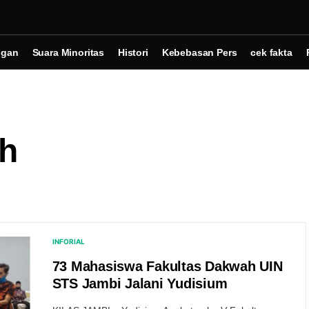
ngan
Suara Minoritas
Histori
Kebebasan Pers
cek fakta
h
INFORIAL
73 Mahasiswa Fakultas Dakwah UIN
STS Jambi Jalani Yudisium