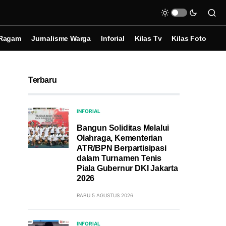
Ragam
Jurnalisme Warga
Inforial
Kilas Tv
Kilas Foto
Terbaru
INFORIAL
Bangun Soliditas Melalui
Olahraga, Kementerian
ATR/BPN Berpartisipasi
dalam Turnamen Tenis
Piala Gubernur DKI Jakarta
2026
RABU 5 AGUSTUS 2026
INFORIAL