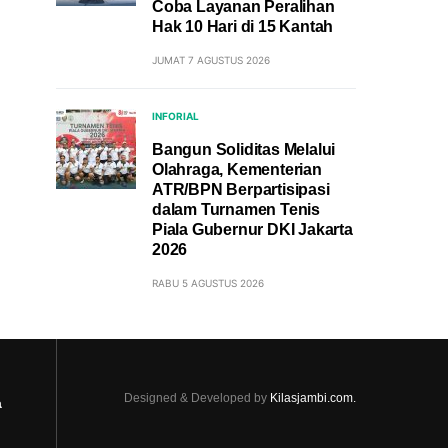
Coba Layanan Peralihan
Hak 10 Hari di 15 Kantah
JUMAT 7 AGUSTUS 2026
INFORIAL
Bangun Soliditas Melalui
Olahraga, Kementerian
ATR/BPN Berpartisipasi
dalam Turnamen Tenis
Piala Gubernur DKI Jakarta
2026
RABU 5 AGUSTUS 2026
Designed & Developed by
Kilasjambi.com.
a