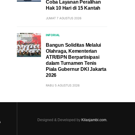
Coba Layanan Peralihan
Hak 10 Hari di 15 Kantah
JUMAT 7 AGUSTUS 2026
INFORIAL
Bangun Soliditas Melalui
Olahraga, Kementerian
ATR/BPN Berpartisipasi
dalam Turnamen Tenis
Piala Gubernur DKI Jakarta
2026
RABU 5 AGUSTUS 2026
Designed & Developed by
Kilasjambi.com.
a