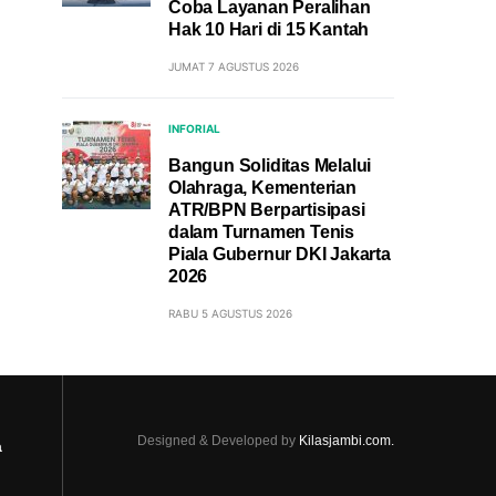
Coba Layanan Peralihan
Hak 10 Hari di 15 Kantah
JUMAT 7 AGUSTUS 2026
INFORIAL
Bangun Soliditas Melalui
Olahraga, Kementerian
ATR/BPN Berpartisipasi
dalam Turnamen Tenis
Piala Gubernur DKI Jakarta
2026
RABU 5 AGUSTUS 2026
Designed & Developed by
Kilasjambi.com.
a